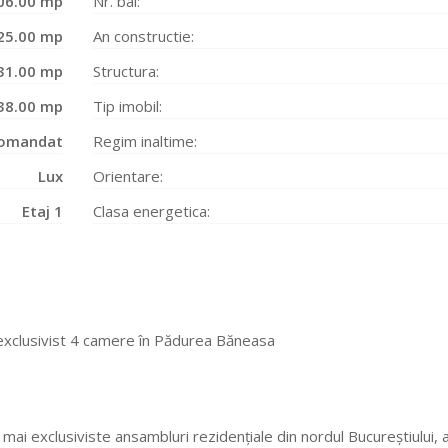
06.00 mp
Nr. bai:
25.00 mp
An constructie:
31.00 mp
Structura:
38.00 mp
Tip imobil:
omandat
Regim inaltime:
Lux
Orientare:
Etaj 1
Clasa energetica:
exclusivist 4 camere în Pădurea Băneasa
e mai exclusiviste ansambluri rezidențiale din nordul Bucureștiului, 