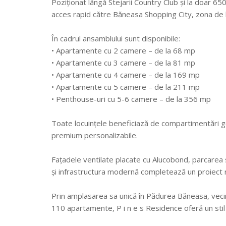
Poziționat lângă Stejarii Country Club și la doar 6
acces rapid către Băneasa Shopping City, zona de b
În cadrul ansamblului sunt disponibile:
• Apartamente cu 2 camere – de la 68 mp
• Apartamente cu 3 camere – de la 81 mp
• Apartamente cu 4 camere – de la 169 mp
• Apartamente cu 5 camere – de la 211 mp
• Penthouse-uri cu 5-6 camere – de la 356 mp
Toate locuințele beneficiază de compartimentări g
premium personalizabile.
Fațadele ventilate placate cu Alucobond, parcarea s
și infrastructura modernă completează un proiect re
Prin amplasarea sa unică în Pădurea Băneasa, vecin
110 apartamente, P i n e s Residence oferă un stil de