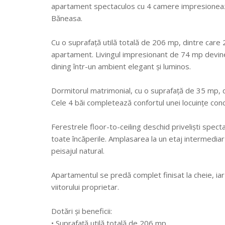
apartament spectaculos cu 4 camere impresionează
Băneasa.
Cu o suprafață utilă totală de 206 mp, dintre care 2
apartament. Livingul impresionant de 74 mp devine ce
dining într-un ambient elegant și luminos.
Dormitorul matrimonial, cu o suprafață de 35 mp, d
Cele 4 băi completează confortul unei locuințe conc
Ferestrele floor-to-ceiling deschid priveliști spec
toate încăperile. Amplasarea la un etaj intermediar 
peisajul natural.
Apartamentul se predă complet finisat la cheie, iar 
viitorului proprietar.
Dotări și beneficii:
• Suprafață utilă totală de 206 mp