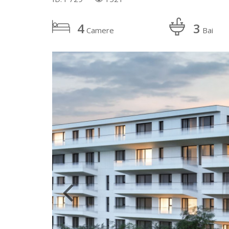
4
3
Camere
Bai