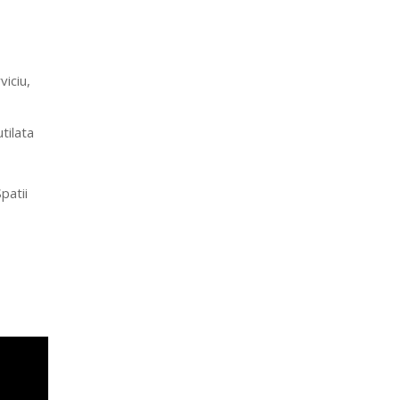
iciu,
tilata
patii