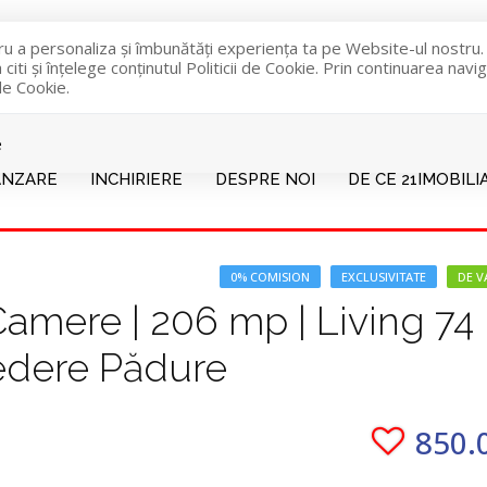
tru a personaliza și îmbunătăți experiența ta pe Website-ul nostru
iti și înțelege conținutul Politicii de Cookie. Prin continuarea nav
 de Cookie.
e
ANZARE
INCHIRIERE
DESPRE NOI
DE CE 21IMOBILI
0% COMISION
EXCLUSIVITATE
DE V
Camere | 206 mp | Living 7
edere Pădure
850.