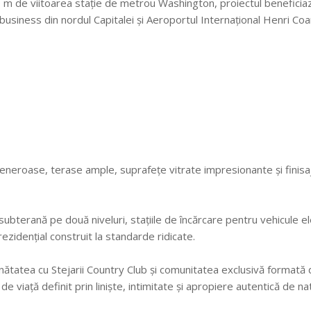
50 m de viitoarea stație de metrou Washington, proiectul beneficia
usiness din nordul Capitalei și Aeroportul Internațional Henri Coa
eneroase, terase ample, suprafețe vitrate impresionante și finisa
ubterană pe două niveluri, stațiile de încărcare pentru vehicule el
zidențial construit la standarde ridicate.
ătatea cu Stejarii Country Club și comunitatea exclusivă formată 
 viață definit prin liniște, intimitate și apropiere autentică de na