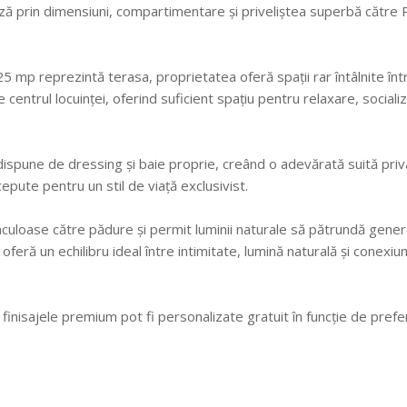
 prin dimensiuni, compartimentare și priveliștea superbă către
5 mp reprezintă terasa, proprietatea oferă spații rar întâlnite înt
ntrul locuinței, oferind suficient spațiu pentru relaxare, socializ
ispune de dressing și baie proprie, creând o adevărată suită priv
epute pentru un stil de viață exclusivist.
taculoase către pădure și permit luminii naturale să pătrundă gener
oferă un echilibru ideal între intimitate, lumină naturală și conexiu
finisajele premium pot fi personalizate gratuit în funcție de prefe