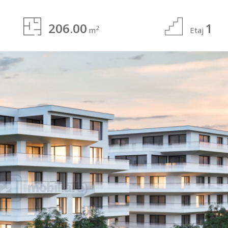
206.00
1
2
m
Etaj