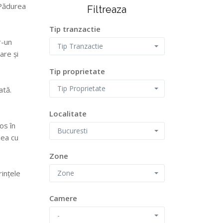
 Pădurea
Filtreaza
Tip tranzactie
r-un
Tip Tranzactie
are și
Tip proprietate
Tip Proprietate
ată.
Localitate
os în
Bucuresti
nea cu
Zone
Zone
rințele
Camere
-