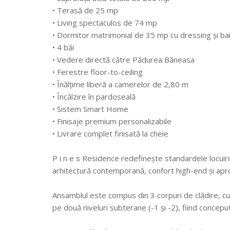
• Terasă de 25 mp
• Living spectaculos de 74 mp
• Dormitor matrimonial de 35 mp cu dressing și ba
• 4 băi
• Vedere directă către Pădurea Băneasa
• Ferestre floor-to-ceiling
• Înălțime liberă a camerelor de 2,80 m
• Încălzire în pardoseală
• Sistem Smart Home
• Finisaje premium personalizabile
• Livrare complet finisată la cheie
P i n e s Residence redefinește standardele locuiri
arhitectură contemporană, confort high-end și apr
Ansamblul este compus din 3 corpuri de clădire, c
pe două niveluri subterane (-1 și -2), fiind conceput