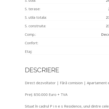
S. utila:
2
S. terase:
S. utila totala:
2
S. construita:
2
Comp.:
Dec
Confort:
Etaj:
DESCRIERE
Direct dezvoltator | Fără comision | Apartament 
Preț: 850.000 Euro + TVA
Situat în cadrul P i n e s Residence, unul dintre cel