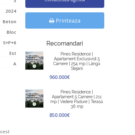
3
2024
Printeaza
Beton
Bloc
S+P+6
Recomandari
Est
Pines Residence |
Apartament Exclusivist 5
A
Camere | 254 mp | Lângă
Stejarii
960.000€
Pines Residence |
Apartament 5 Camere | 211
mp | Vedere Pădure | Terasă
36 mp
850.000€
acest