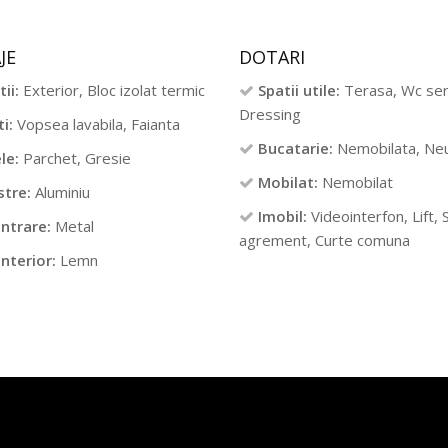
JE
DOTARI
tii:
Exterior, Bloc izolat termic
Spatii utile:
Terasa, Wc serv
Dressing
i:
Vopsea lavabila, Faianta
Bucatarie:
Nemobilata, Neu
le:
Parchet, Gresie
Mobilat:
Nemobilat
stre:
Aluminiu
Imobil:
Videointerfon, Lift, S
intrare:
Metal
agrement, Curte comuna
interior:
Lemn