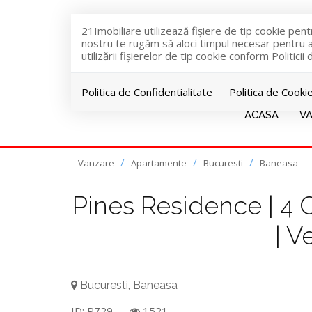
21Imobiliare utilizează fişiere de tip cookie pen
nostru te rugăm să aloci timpul necesar pentru a c
utilizării fişierelor de tip cookie conform Politicii
Politica de Confidentialitate
Politica de Cooki
ACASA
V
Vanzare
Apartamente
Bucuresti
Baneasa
Pines Residence | 4 
| V
Bucuresti, Baneasa
ID: P729
1521