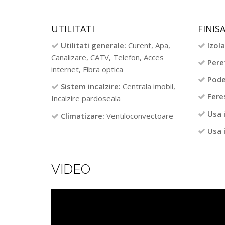
UTILITATI
FINISA
Utilitati generale:
Curent, Apa,
Izola
Canalizare, CATV, Telefon, Acces
Peret
internet, Fibra optica
Pode
Sistem incalzire:
Centrala imobil,
Fere
Incalzire pardoseala
Usa 
Climatizare:
Ventiloconvectoare
Usa 
VIDEO